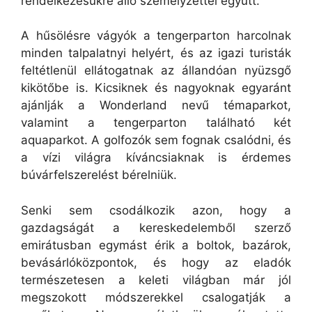
rendelkezésükre álló személyzettel együtt.
A hűsölésre vágyók a tengerparton harcolnak
minden talpalatnyi helyért, és az igazi turisták
feltétlenül ellátogatnak az állandóan nyüzsgő
kikötőbe is. Kicsiknek és nagyoknak egyaránt
ajánlják a Wonderland nevű témaparkot,
valamint a tengerparton található két
aquaparkot. A golfozók sem fognak csalódni, és
a vízi világra kíváncsiaknak is érdemes
búvárfelszerelést bérelniük.
Senki sem csodálkozik azon, hogy a
gazdagságát a kereskedelemből szerző
emirátusban egymást érik a boltok, bazárok,
bevásárlóközpontok, és hogy az eladók
természetesen a keleti világban már jól
megszokott módszerekkel csalogatják a