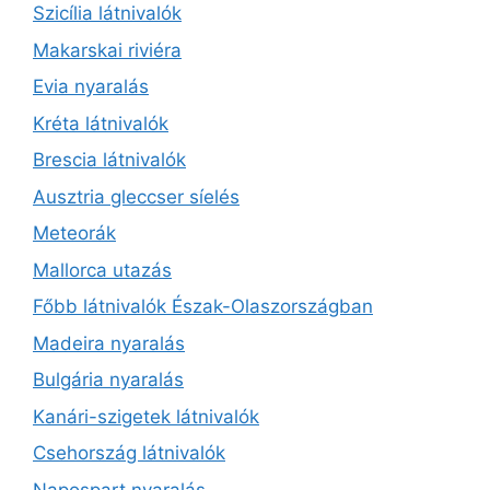
Szicília látnivalók
Makarskai riviéra
Evia nyaralás
Kréta látnivalók
Brescia látnivalók
Ausztria gleccser síelés
Meteorák
Mallorca utazás
Főbb látnivalók Észak-Olaszországban
Madeira nyaralás
Bulgária nyaralás
Kanári-szigetek látnivalók
Csehország látnivalók
Napospart nyaralás