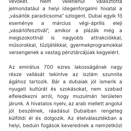
vevőket. Nem véletlenül választotta
jelmondatául a helyi idegenforgalmi hivatal a
„vásárlók paradicsoma” szlogent. Dubai egyik fő
eseménye a március végi-április eleji
„vásárlófesztivál”, amikor a plázák még a
megszokottnál is nagyobb attrakciókkal,
műsorokkal, tűzijátékkal, gyermekprogramokkal
versengenek a vastag pénztárcájúak kegyeiért.
Az emirátus 700 ezres lakosságának nagy
része vallását tekintve az iszlám szunnita
ágához tartozik. Bár a dubaiak jól ismerik a
nyugati kultúrát és szokásokat, nem szabad
elfeledkezni arról, hogy muzulmán területen
járunk. A hivatalos nyelv, az arab mellett angolul
jól beszélnek, ráadásul Dubaiban rengeteg
külföldi él és dolgozik. Az ételválasztékban a
helyi, beduin fogások keverednek a nemzetközi