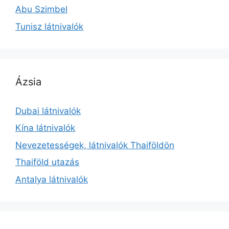
Abu Szimbel
Tunisz látnivalók
Ázsia
Dubai látnivalók
Kína látnivalók
Nevezetességek, látnivalók Thaiföldön
Thaiföld utazás
Antalya látnivalók