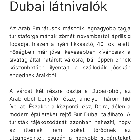
Dubai látnivalók
Az Arab Emirátusok második legnagyobb tagja
turistaforgalmának zömét novembertől áprilisig
fogadja, hiszen a nyári tikkasztó, 40 fok feletti
hőségben már jóval kevesebben kíváncsiak a
sivatag által határolt városra, bár éppen ennek
köszönhetően ilyentájt a szállodák jócskán
engednek áraikból.
A várost két részre osztja a Dubai-öböl, az
Arab-öböl benyúló része, amelyen három híd
ível át. Északon a központi rész, Deira, délen a
modern épületeket rejtő Bur Dubai található. A
turisták tájékozódását azonban nehezíti, hogy
az itteniek nem sokat törődnek az
utcanevekkel, csupán a nagyobb sugárutakat