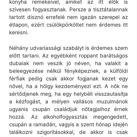
konyha remekeivel, amiket az itt élők is
szívesen fogyasztanak. Persze a tisztátalannak
tartott disznó errefelé nem igazán szerepel az
étlapon, ezért csülökpörköltet nem érdemes itt
keresni.
Néhány udvariassági szabályt is érdemes szem
előtt tartani. Az egyébként roppant barátságos
dubaiak nem veszik jó néven, ha valakit a
beleegyezése nélkül fényképeznek, a külföldi
férfiak pedig csak akkor fogjanak kezet egy
nővel, ha a hölgy kezdeményezi ezt. A nők ne
sértődjenek meg, ha egy helybéli visszautasítja
a kézfogást, a mélyen vallásos muzulmánok
ugyanis csupán családjuk nőtagjaihoz érnek
hozzá. Az alkoholfogyasztás megengedett,
csupán a ramadán, vagyis a szent hónap idején
találkozni szigorításokkal, de akkor is csak