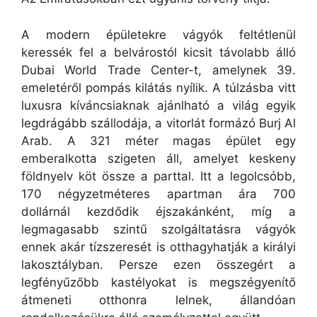
A modern épületekre vágyók feltétlenül
keressék fel a belvárostól kicsit távolabb álló
Dubai World Trade Center-t, amelynek 39.
emeletéről pompás kilátás nyílik. A túlzásba vitt
luxusra kíváncsiaknak ajánlható a világ egyik
legdrágább szállodája, a vitorlát formázó Burj Al
Arab. A 321 méter magas épület egy
emberalkotta szigeten áll, amelyet keskeny
földnyelv köt össze a parttal. Itt a legolcsóbb,
170 négyzetméteres apartman ára 700
dollárnál kezdődik éjszakánként, míg a
legmagasabb szintű szolgáltatásra vágyók
ennek akár tízszeresét is otthagyhatják a királyi
lakosztályban. Persze ezen összegért a
legfényűzőbb kastélyokat is megszégyenítő
átmeneti otthonra lelnek, állandóan