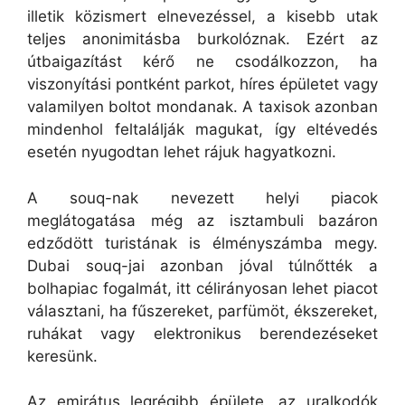
illetik közismert elnevezéssel, a kisebb utak
teljes anonimitásba burkolóznak. Ezért az
útbaigazítást kérő ne csodálkozzon, ha
viszonyítási pontként parkot, híres épületet vagy
valamilyen boltot mondanak. A taxisok azonban
mindenhol feltalálják magukat, így eltévedés
esetén nyugodtan lehet rájuk hagyatkozni.
A souq-nak nevezett helyi piacok
meglátogatása még az isztambuli bazáron
edződött turistának is élményszámba megy.
Dubai souq-jai azonban jóval túlnőtték a
bolhapiac fogalmát, itt célirányosan lehet piacot
választani, ha fűszereket, parfümöt, ékszereket,
ruhákat vagy elektronikus berendezéseket
keresünk.
Az emirátus legrégibb épülete, az uralkodók