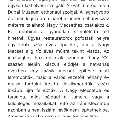
egykori lakhelyéül szolgáló Al-Fahidi erőd ma a
Dubai Múzeum otthonául szolgál. A legnagyobb
és talán legszebb minaret az innen néhány száz
méterre található Nagy Mecsethez csatlakozik.
Ez utóbbiról a gyanútlan szemlélődő azt
hihetné, ügyes restaurátorok pofoztak helyre
egy több száz éves épületet, ám a Nagy
Mecset alig tíz éves múltra tekint vissza. Az
igazsághoz hozzátartozik azonban, hogy XX.
század elején készült elődjét a hatvanas
években egy másik mecset építése miatt
lerombolták, majd a város vezetőit néhány év
múlva furdalni kezdte lelkiismeretük, ezért
inkább újra felhúzták. A Nagy Mecsetbe és
társaiba, mint például a Jumeira vagy a
különleges mozaikokat rejtő az Iráni Mecsetbe
azonban a nem iszlám-hívők nem léphetnek be.
Az Emirátusokban ezt ugyanis törvény tiltja.