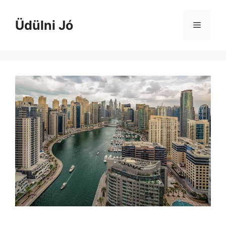
Kilépés
a
Üdülni Jó
Menü
tartalomba